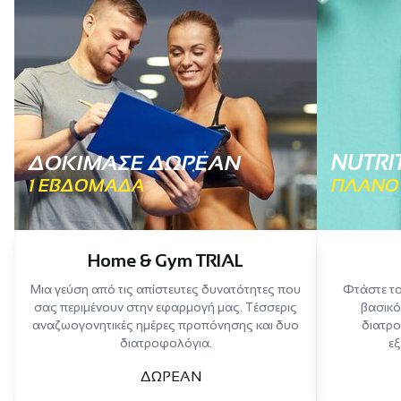
ΔΟΚΙΜΑΣΕ ΔΩΡΕΑΝ
NUTRI
1 ΕΒΔΟΜΑΔΑ
ΠΛΑΝΟ
Home & Gym TRIAL
Μια γεύση από τις απίστευτες δυνατότητες που
Φτάστε το
σας περιμένουν στην εφαρμογή μας. Τέσσερις
βασικό
αναζωογονητικές ημέρες προπόνησης και δυο
διατρο
διατροφολόγια.
εξ
ΔΩΡΕΑΝ