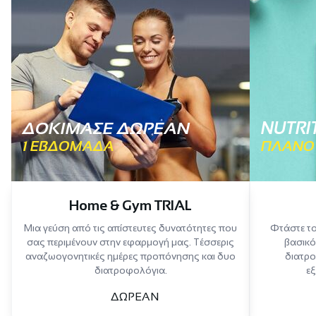
ΔΟΚΙΜΑΣΕ ΔΩΡΕΑΝ
NUTRI
1 ΕΒΔΟΜΑΔΑ
ΠΛΑΝΟ
Home & Gym TRIAL
Μια γεύση από τις απίστευτες δυνατότητες που
Φτάστε το
σας περιμένουν στην εφαρμογή μας. Τέσσερις
βασικό
αναζωογονητικές ημέρες προπόνησης και δυο
διατρο
διατροφολόγια.
εξ
ΔΩΡΕΑΝ